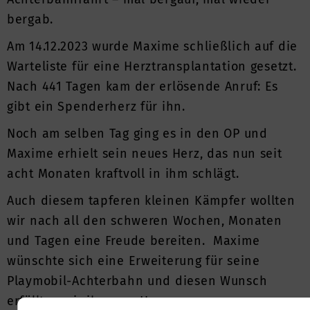
bergab.
Am 14.12.2023 wurde Maxime schließlich auf die
Warteliste für eine Herztransplantation gesetzt.
Nach 441 Tagen kam der erlösende Anruf: Es
gibt ein Spenderherz für ihn.
Noch am selben Tag ging es in den OP und
Maxime erhielt sein neues Herz, das nun seit
acht Monaten kraftvoll in ihm schlägt.
Auch diesem tapferen kleinen Kämpfer wollten
wir nach all den schweren Wochen, Monaten
und Tagen eine Freude bereiten. Maxime
wünschte sich eine Erweiterung für seine
Playmobil-Achterbahn und diesen Wunsch
erfüllten wir ihm von Herzen gern.