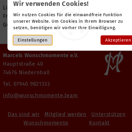
Wir verwenden Cookies!
Lieber Maxime, wir wünschen dir ganz viel
Wir nutzen Cookies für die einwandfreie Funktion
Freude damit und weiterhin alles erdenklich
unserer Website. Um Cookies in Ihrem Browser zu
Gute. ❤️
setzen, benötigen wir vorher Ihre Einwilligung.
Einstellungen
Akzeptieren
Marcels Wunschmomente e.V.
Hauptstraße 40
74676 Niedernhall
Tel. 07940 9821333
info@wunschmomente.team
Das sind wir
Mitglied werden
Unterstützen
Wunschmomente
Kontakt