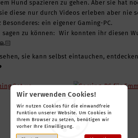
rem Hund spazieren zu gehen. Aber sie hat no
sie diese nur durch Videos erleben aber nie s
 Besonderes: ein eigener Gaming-PC.
, sagen zu können: Wir konnten ihr diesen Wu
🙏🏻
sehen, sie kann selbst eintauchen, entdecke
️
Wir verwenden Cookies!
Wir nutzen Cookies für die einwandfreie
Funktion unserer Website. Um Cookies in
Ihrem Browser zu setzen, benötigen wir
vorher Ihre Einwilligung.