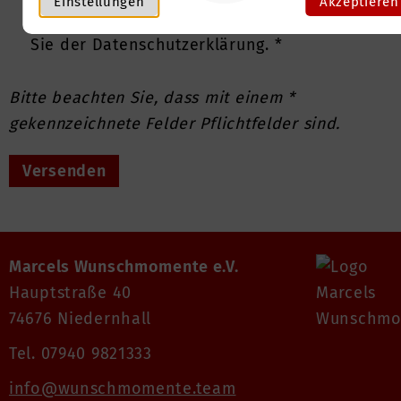
Einstellungen
Akzeptieren
gelöscht. Weitere Informationen entnehmen
Sie der Datenschutzerklärung. *
Bitte beachten Sie, dass mit einem *
gekennzeichnete Felder Pflichtfelder sind.
Marcels Wunschmomente e.V.
Hauptstraße 40
74676 Niedernhall
Tel. 07940 9821333
info@wunschmomente.team