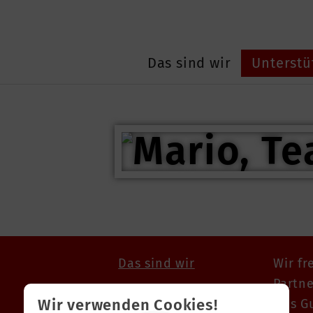
Das sind wir
Unterstü
Das sind wir
Wir fr
Partne
Mitglied werden
Wir verwenden Cookies!
was G