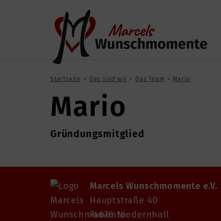
Startseite
Das sind wir
Das Team
Mario
Mario
Gründungsmitglied
Marcels Wunschmomente e.V.
Hauptstraße 40
74676 Niedernhall